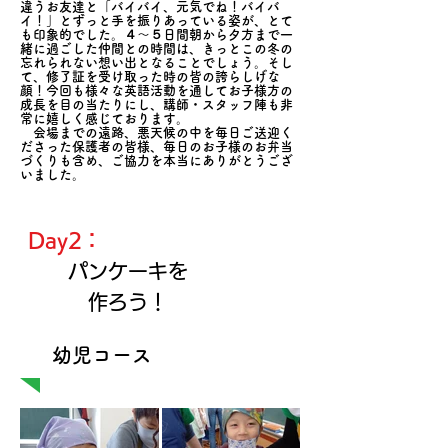
違うお友達と「バイバイ、元気でね！バイバ
イ！」とずっと手を振りあっている姿が、とて
も印象的でした。４～５日間朝から夕方まで一
緒に過ごした仲間との時間は、きっとこの冬の
忘れられない想い出となることでしょう。そし
て、修了証を受け取った時の皆の誇らしげな
顔！今回も様々な英語活動を通してお子様方の
成長を目の当たりにし、講師・スタッフ陣も非
常に嬉しく感じております。
会場までの遠路、悪天候の中を毎日ご送迎く
ださった保護者の皆様、毎日のお子様のお弁当
づくりも含め、ご協力を​本当にありがとうござ
いました。
Day2：
パンケーキを
作ろう！
​幼児コース