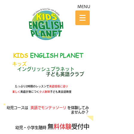
MENU
KIDS
ENGLISH PLANET
キッズ
イングリッシュプラネット
子ども英語クラブ
たっぷり2時間のレッスンで
英語環境に
浸り
楽しく
英語が身につく
少人数制
子ども英会話教室
​幼児コースは
英語でモンテッソーリ
を体験してみ
ませんか？
​​
無料体験
受付中
​幼児・小学生随時