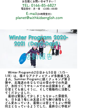
お気軽にお問い合せ下さい！
TEL
:
0166-85-6827
電話受付：月～金 13:00~18
:00
E-mail
:
(24時間受付)
planet@withkidsenglish.com
Winter Program
2020-
2021
（Day2-Day5）
​活動報告
Winter Programの2日目から5日目（1/5～
1/8）は、様々なアクティビティが多数盛り込
まれ、Summer Programに続くクッキング第２
弾や、北海道の冬ならではの雪の中での外遊
び、氷柱づくりやモールでのお店探索など、連
日皆とても楽しそうに、そして積極的に活動し
てくださいました。
最初は緊張して少しぎこちなかった雰囲気
も、日を追う毎にお友達と打ち解け表情もどん
どん変わっていき、最後には皆とてもよい仲間
同士となっているようでした。最終日に学校が