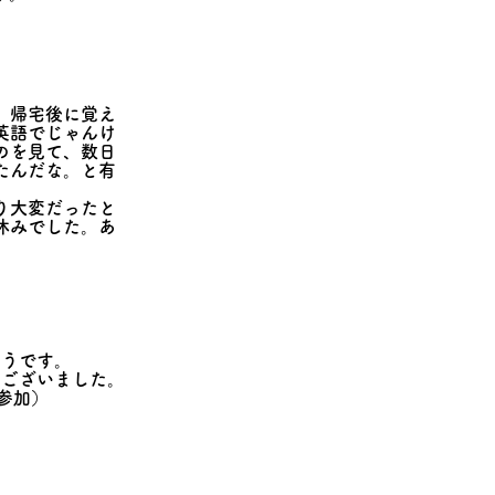
）
、帰宅後に覚え
英語でじゃんけ
のを見て、数日
たんだな。と有
り大変だったと
休みでした。あ
）
ようです。
うございました。
mご参加）