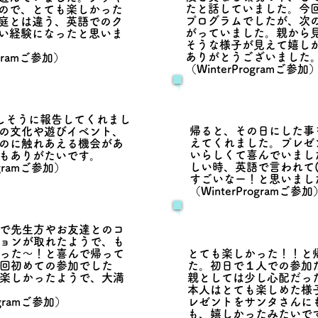
たと話していました。今
ので、とても楽しかった
プログラムでしたが、次
庭とは違う、英語でのク
がっていました。親から
い経験になったと思いま
そうな様子が見えて嬉し
ありがとうございました
ogramご参加）
（WinterProgramご参加
しそうに報告してくれまし
帰ると、その日にした事
の文化や遊びイベント、
えてくれました。プレゼ
のに触れあえる機会があ
いらしくて喜んでいまし
もありがたいです。
しい時、英語で言われて(
ogramご参加）
すごいなー！と思いまし
​（WinterProgramご参加
で先生方やお友達とのコ
ョンが取れたようで、も
った～！と喜んで帰って
​とても楽しかった！！と
回初めての参加でした
た。初日で１人での参加
楽しかったようで、大満
親としては少し心配だっ
本人はとても楽しめた様
ogramご参加）
レゼントをサンタさんに
も、嬉しかったみたいで