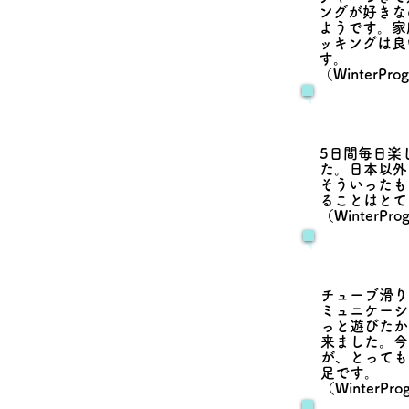
ングが好きな
ようです。家
ッキングは良
す。
（WinterPr
5日間毎日楽
た。日本以外
そういったも
ることはとて
（WinterPr
チューブ滑り
ミュニケーシ
っと遊びたか
来ました。今
が、とっても
足です。
（WinterPr