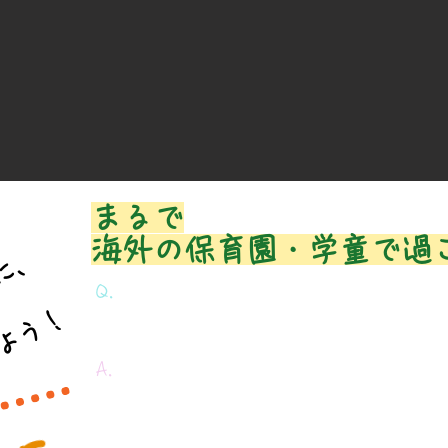
​まるで
海外の保育園・学童で過
に、
Q.
う！
なぜ、英語レッスンに通っても
英語を
A.
それは、英語レッスン以外の日常生活
圧倒的に不足しているから！！