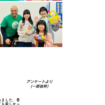
​
アンケートより
​(一部抜粋)
れました。普
ても楽しかっ