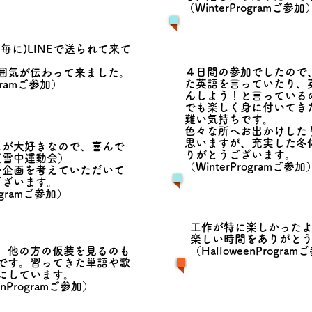
（WinterProgramご参加
毎に)LINEで送られて来て
。
４日間の参加でしたので
囲気が伝わって来ました。
た英語を言っていたり、
ra
m
ご参加
）
んしよう！と言っている
でも楽しく身に付いてき
難い気持ちです。
色々な所へお出かけした
思いますが、充実した冬
ムが大好きなので、喜んで
りがとうございます。
（雪中運動会）
（WinterProgramご参加
い企画を考えていただいて
ございます。
Programご参加）
​工作が特に楽しかった
楽しい時間をありがと
り、他の方の仮装を見るのも
​​（HalloweenProgra
です。習ってきた単語や歌
にしています。
weenProgramご参加）