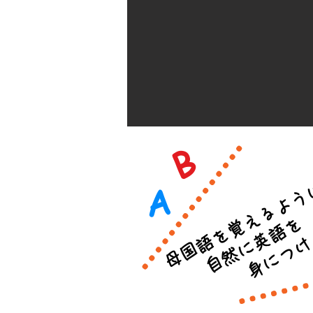
B
母国語を覚えるよう
A
身につけよ
​ 自然に英語を