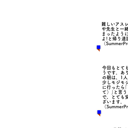
​難しいアス
や先生と一
まったよう
よ!と帰り道
（SummerP
今回もとて
うです。あ
の朝は、1
少しモジモ
に行ったら｢
て）｣と言
で、とても
ざいます。
（SummerP