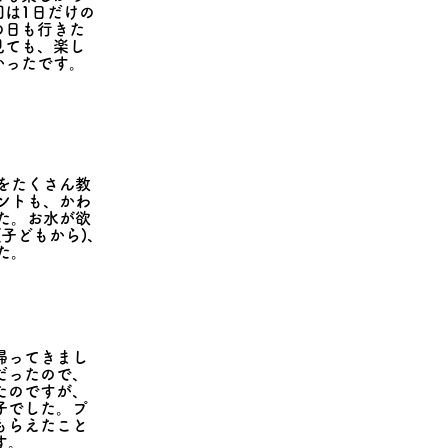
回は1日だけの
の日も行きた
見ても、楽し
かったです。
。
）
をたくさん教
ントも、かわ
た。お水が欲
子どもから)、
た。
）
帰ってきまし
だったので、
たのですが、
子でした。プ
もらえたこと
す。