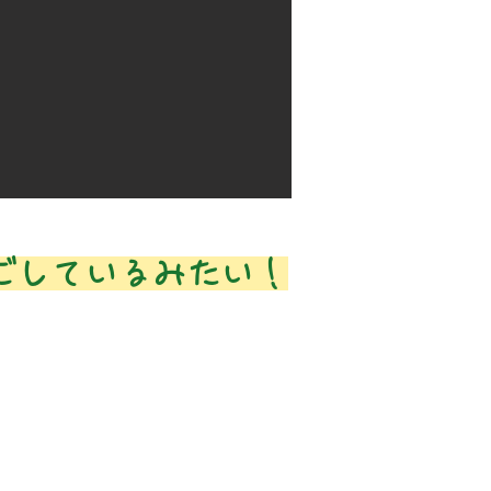
ごしているみたい！
話せるようにならないの…？
の中で、
英語に触れる時間が