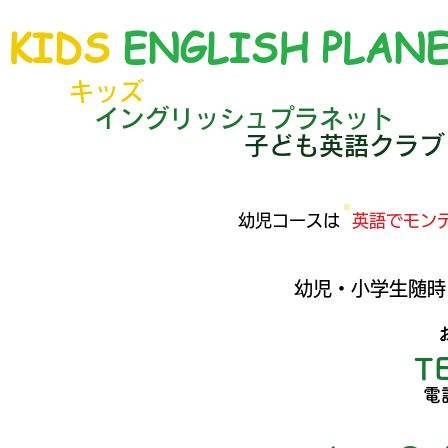
KIDS
ENGLISH PLAN
キッズ
イングリッシュプラネット
子ども英語クラブ
​幼児コースは
英語でモン
​幼児・小学生随時
スンで
英語環境に
浸り
人数制
子ども英会話教室
T
電