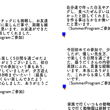
​自分達で作った白玉や
グし、食べたぜんざいは
かったと話してくれまし
を作る事はなかなか無い
レチックにも挑戦し、お友達
たと思います。
緒に楽しんだ事で、距離も縮
​（SummerProgramご参
に思います。お友達ができた
話してくれました。
rogramご参加)
​今回初めての参加で、
したが、優しい先生方、
で楽しく５日間を過ごす
も楽しく5日間を過ごせたよ
た。盛りだくさんの内容
りがとうございました。初日
英語にふれ、貴重な経験
人での参加という事もあり、
います。本当にありがと
ジしていましたが、夕方迎え
た。これからも楽しく英
18時までいたい！（延長し
いです。
うくらい楽しんできたよう
（SummerProgramご参
安心しました。ありがとうご
rogramご参加)
家族で行くいつもの動
なで行く動物園は新鮮