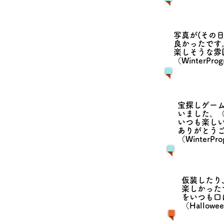
写真が(その日
良かったです
楽しそうな雰
​（
WinterP
rog
宝探しゲー
いました。
いつも楽し
ありがとう
​​（Winter
​仮装した
楽しかった
をいつも口
​​（Hallo